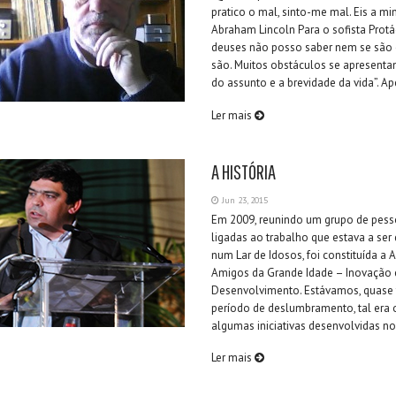
pratico o mal, sinto-me mal. Eis a min
Abraham Lincoln Para o sofista Protá
deuses não posso saber nem se são
são. Muitos obstáculos se apresenta
do assunto e a brevidade da vida”. Ape
Ler mais
A HISTÓRIA
Jun 23, 2015
Em 2009, reunindo um grupo de pess
ligadas ao trabalho que estava a ser
num Lar de Idosos, foi constituída a
Amigos da Grande Idade – Inovação 
Desenvolvimento. Estávamos, quase
período de deslumbramento, tal era 
algumas iniciativas desenvolvidas no i
Ler mais