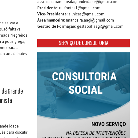
associacaoamigosdagrandeidade@gmail.com
Presidente:
rui.fontes1@gmail.com
Vice-Presidente:
ailhicas@gmail.com
Área financeira:
financeira.aagi@gmail.com
de salvar a
Gestão de Formação:
gestaoaf.aagi@gmail.com
, só faltava
lmada Negreiros
 à polis grega,
SERVIÇO DE CONSULTORIA
como para a
iado aos debates
s da Grande
unista
ande Idade
ês para discutir