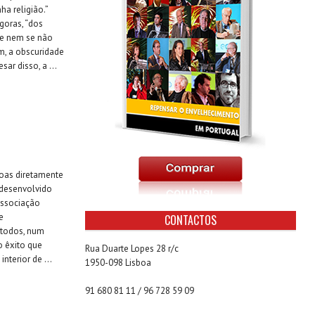
ha religião.”
goras, “dos
 e nem se não
m, a obscuridade
sar disso, a ...
oas diretamente
 desenvolvido
 Associação
e
CONTACTOS
 todos, num
o êxito que
Rua Duarte Lopes 28 r/c
nterior de ...
1950-098 Lisboa
91 680 81 11 / 96 728 59 09