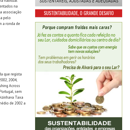
na habitual
sentados na
da associação
SUSTENTABILIDADE, O GRANDE DESAFIO
da pelo
am a ronda de
a que regista
2002, 2004,
ishing Across
Portugal, sem
vizinhava Taxa
édio de 2002 a