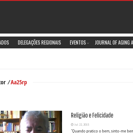
IADOS
DELEGAÇÕES REGIONAIS
EVENTOS
JOURNAL OF AGING 
tor ⁄
Aa25rp
Religião e Felicidade
Jul 22, 2015
“Quando pratico o bem, sinto-me be