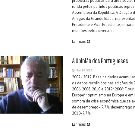
propostas políticas para área social, 
ronda pelos partidos políticos repre
Assembleia da Republica. A Direção 
Amigos da Grande Idade, representa
Presidente e Vice-Presidente, iniciar
reuniões pelos diversos ...
Ler mais
A Opinião dos Portugueses
Mai 18, 2015
2002 - 2012: Base de dados acumulad
os dados recolhidos nas edições de 
2006, 2008, 2010 e 2012* 2006: Flour
Europe** optimismo na Europa e em 
sombra da crise económica que se a
de desemprego= 7,7%; desemprego m
2010=7,7% ...
Ler mais