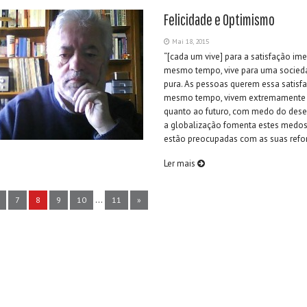
Felicidade e Optimismo
Mai 18, 2015
“[cada um vive] para a satisfação ime
mesmo tempo, vive para uma socied
pura. As pessoas querem essa satisf
mesmo tempo, vivem extremamente 
quanto ao futuro, com medo do des
a globalização fomenta estes medos
estão preocupadas com as suas reform
Ler mais
...
7
8
9
10
11
»