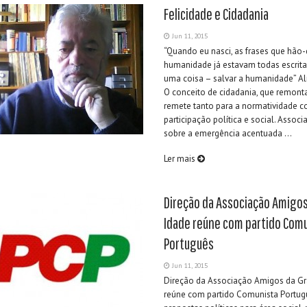
Felicidade e Cidadania
Jun 11, 2015
“Quando eu nasci, as frases que hão-
humanidade já estavam todas escritas
uma coisa – salvar a humanidade” A
O conceito de cidadania, que remonta
remete tanto para a normatividade 
participação política e social. Assoc
sobre a emergência acentuada ...
Ler mais
Direção da Associação Amigo
Idade reúne com partido Com
Português
Jun 11, 2015
Direção da Associação Amigos da Gr
reúne com partido Comunista Portugu