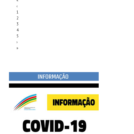
«
‹
1
2
3
4
5
›
»