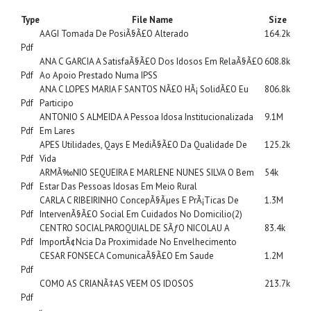
Type
File Name
Size
AAGI Tomada De PosiÃ§Ã£o Alterado
164.2k
Pdf
ANA C GARCIA A SatisfaÃ§Ã£o Dos Idosos Em RelaÃ§Ã£o
608.8k
Pdf
Ao Apoio Prestado Numa IPSS
ANA C LOPES MARIA F SANTOS NÃ£o HÃ¡ SolidÃ£o Eu
806.8k
Pdf
Participo
ANTONIO S ALMEIDA A Pessoa Idosa Institucionalizada
9.1M
Pdf
Em Lares
APES Utilidades, Qays E MediÃ§Ã£o Da Qualidade De
125.2k
Pdf
Vida
ARMÃ‰NIO SEQUEIRA E MARLENE NUNES SILVA O Bem
54k
Pdf
Estar Das Pessoas Idosas Em Meio Rural
CARLA C RIBEIRINHO ConcepÃ§Ãµes E PrÃ¡ticas De
1.3M
Pdf
IntervenÃ§Ã£o Social Em Cuidados No Domicilio(2)
CENTRO SOCIAL PAROQUIAL DE SÃƒO NICOLAU A
83.4k
Pdf
ImportÃ¢ncia Da Proximidade No Envelhecimento
CESAR FONSECA ComunicaÃ§Ã£o Em Saude
1.2M
Pdf
COMO AS CRIANÃ‡AS VEEM OS IDOSOS
213.7k
Pdf