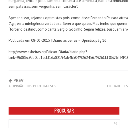
burguesia, cívica e politicamente corrupta até à medula, não descriminand
sem palavras, sem vergonha, sem carácter”.
Apesar disso, sejamos optimistas pois, como disse Fernando Pessoa atrav
“Agir, eis a inteligência verdadeira. Serei o que quiser. Mas tenho que querer
“torcer o destino”, como canta Sérgio Godinho. Sejam felizes, busquem a v
Publicada em 08-05-2015 | Diário as beiras – Opinião, pág 16
http://www.asbeiras.pt/Edicao_Diaria/diario.php?
Link=9608bc9db0aa1ccf316a82194ab4b504%2624567%26CLT0%26TMP1
PREV
A OPINIÃO DOS PORTUGUESES
FELICIDADE E 
PROCURAR