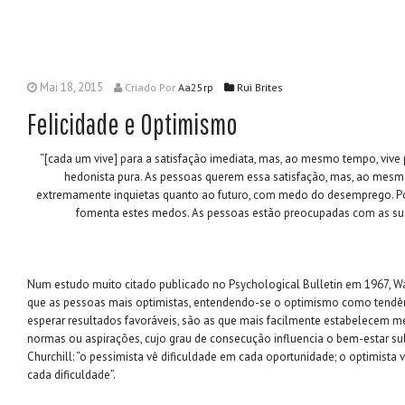
Mai 18, 2015
Criado
Por
Aa25rp
Rui Brites
Felicidade e Optimismo
“[cada um vive] para a satisfação imediata, mas, ao mesmo tempo, viv
hedonista pura. As pessoas querem essa satisfação, mas, ao mes
extremamente inquietas quanto ao futuro, com medo do desemprego. P
fomenta estes medos. As pessoas estão preocupadas com as sua
Num estudo muito citado publicado no Psychological Bulletin em 1967, W
que as pessoas mais optimistas, entendendo-se o optimismo como tendên
esperar resultados favoráveis, são as que mais facilmente estabelecem
normas ou aspirações, cujo grau de consecução influencia o bem-estar su
Churchill: “o pessimista vê dificuldade em cada oportunidade; o optimista
cada dificuldade”.