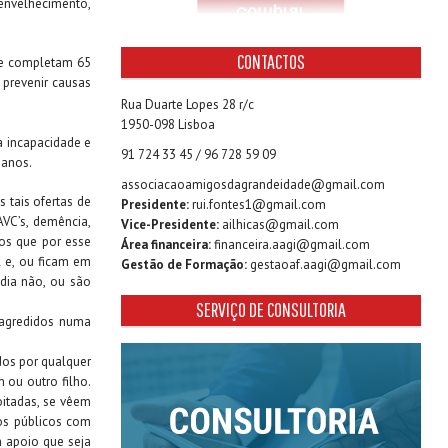
envelhecimento,
CONTACTOS
que completam 65
prevenir causas
Rua Duarte Lopes 28 r/c
1950-098 Lisboa
a incapacidade e
91 724 33 45 / 96 728 59 09
 anos.
associacaoamigosdagrandeidade@gmail.com
 tais ofertas de
Presidente:
rui.fontes1@gmail.com
AVC’s, demência,
Vice-Presidente:
ailhicas@gmail.com
os que por esse
Área financeira:
financeira.aagi@gmail.com
l e, ou ficam em
Gestão de Formação:
gestaoaf.aagi@gmail.com
 dia não, ou são
SERVIÇO DE CONSULTORIA
 agredidos numa
dos por qualquer
 ou outro filho.
oitadas, se vêem
ios públicos com
 apoio que seja