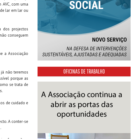
um AVC, com uma
de lar em lar ou
m dos projectos
, não conseguem
ue a Associação
OFICINAS DE TRABALHO
o já não teremos
ssível porque as
como se trata de
s.
los de cuidado e
cto. A conter-se
.