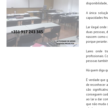
disponibilidad
A única soluçã
capacidades fina
Lar ilegal onde 
duas pessoas, d
nascem como cog
porque perante 
Lares onde tra
profissionais. C
pessoas também 
Há quem diga qu
É verdade que g
de reconhecer as
são significat
conseguem cuida
ao lar a dar co
que não muda de