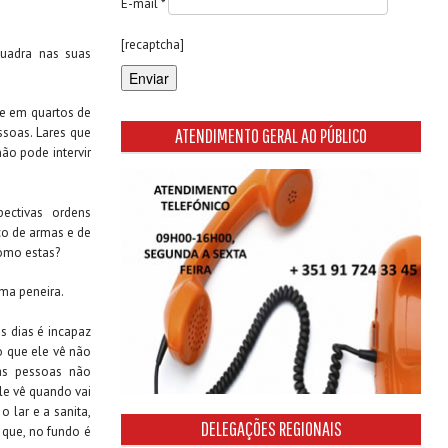
E-mail *
[recaptcha]
quadra nas suas
nde em quartos de
ssoas. Lares que
ATENDIMENTO GERAL AO PÚBLICO
ão pode intervir
pectivas ordens
ico de armas e de
como estas?
uma peneira.
s dias é incapaz
lo que ele vê não
uas pessoas não
le vê quando vai
 lar e a sanita,
DELEGAÇÕES REGIONAIS
 que, no fundo é