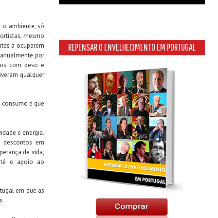
m o ambiente, só
portistas, mesmo
entes a ocuparem
REPENSAR O ENVELHECIMENTO EM PORTUGAL
m anualmente por
nhos com peso e
tiveram qualquer
o consumo é que
vidade e energia.
os descontos em
perança de vida,
 até o apoio ao
rtugal em que as
s.