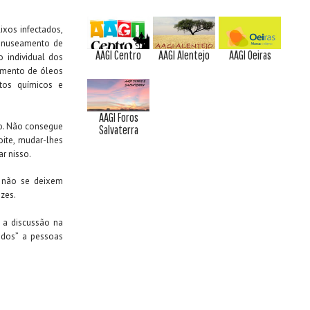
ixos infectados,
manuseamento de
AAGI Centro
AAGI Alentejo
AAGI Oeiras
 individual dos
tamento de óleos
utos químicos e
AAGI Foros
ão. Não consegue
Salvaterra
oite, mudar-lhes
r nisso.
 não se deixem
zes.
 a discussão na
dados” a pessoas