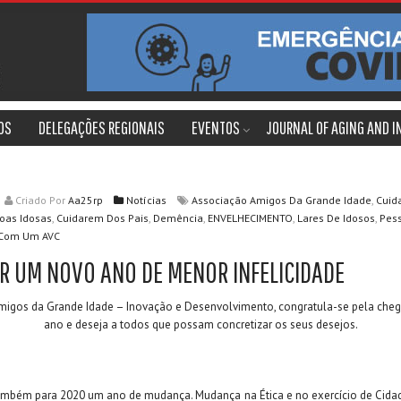
OS
DELEGAÇÕES REGIONAIS
EVENTOS
JOURNAL OF AGING AND 
,
Criado
Por
Aa25rp
Notícias
Associação Amigos Da Grande Idade
Cuid
,
,
,
,
,
oas Idosas
Cuidarem Dos Pais
Demência
ENVELHECIMENTO
Lares De Idosos
Pes
 Com Um AVC
R UM NOVO ANO DE MENOR INFELICIDADE
migos da Grande Idade – Inovação e Desenvolvimento, congratula-se pela che
ano e deseja a todos que possam concretizar os seus desejos.
mbém para 2020 um ano de mudança. Mudança na Ética e no exercício de Cidad