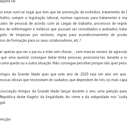
aquele lar.
az estar num lar legal que tem que ter prevenção de incêndios, tratamento de l
abalho, cumprir a legislação laboral, normas rigorosas para tratamento e 
uadro de pessoal de acordo com as cargas de trabalho, processos de registo
istos de enfermagem e médicos que possam ser consultados e avaliados, tra
egisto de limpezas por sectores, regras para acondicionamento de prod
anos de formação para os seus colaboradores, etc.?
ar apenas que ver o pai ou a mãe sem chorar…, sem marcas visíveis de agress
que uma auxiliar consegue deitar trinta pessoas, posicioná-las durante a n
r a uma queda ou a outra situação. Não consegue perceber porque não quer pensa
Amigos da Grande Idade quer que este ano de 2020 seja um ano em que
essoas idosas que necessitam de cuidados, que dependem de nós, os mais capa
Associação Amigos da Grande Idade lançar durante o ano, uma petição para
epublica deste flagelo da ilegalidade, do crime e da indignidade nos “cui
gal.
irecção