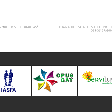
AS MULHERES PORTUGUESAS¹
LISTAGEM DE DISCENTES SELECCIONADO
DE PÓS GRADU