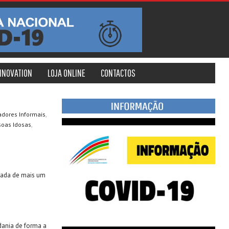
INNOVATION
LOJA ONLINE
CONTACTOS
,
adores Informais
,
soas Idosas
gada de mais um
ania de forma a