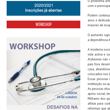
O problema act
com o preocupa
Podem continuar
anos e dedicad
WORKSHOP
maiores de inca
O aumento signi
a dependência d
A moderna socie
vida activa e s
Alzheimer não 
país fora desen
casa, abandonad
colocados nos L
Essas pessoas 
instituição ou 
As pessoas idos
apoio social, t
Milhares dos qu
aflitas para cu
reformas que a