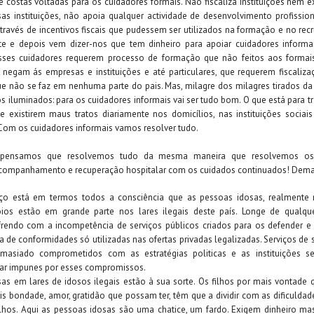
e costas voltadas para os cuidadores formais. Não fiscaliza instituições nem 
as instituições, não apoia qualquer actividade de desenvolvimento profissio
através de incentivos fiscais que pudessem ser utilizados na formação e no rec
te e depois vem dizer-nos que tem dinheiro para apoiar cuidadores informais
ses cuidadores requerem processo de formação que não feitos aos formai
 negam ás empresas e instituições e até particulares, que requerem fiscaliza
 não se faz em nenhuma parte do pais. Mas, milagre dos milagres tirados da
os iluminados: para os cuidadores informais vai ser tudo bom. O que está para t
e existirem maus tratos diariamente nos domicílios, nas instituições sociai
 Com os cuidadores informais vamos resolver tudo.
 pensamos que resolvemos tudo da mesma maneira que resolvemos os
acompanhamento e recuperação hospitalar com os cuidados continuados! Dema
o está em termos todos a consciência que as pessoas idosas, realmente 
ios estão em grande parte nos lares ilegais deste país. Longe de qualqu
ofrendo com a incompetência de serviços públicos criados para os defender 
ta de conformidades só utilizadas nas ofertas privadas legalizadas. Serviços de
masiado comprometidos com as estratégias politicas e as instituições s
tar impunes por esses compromissos.
as em lares de idosos ilegais estão à sua sorte. Os filhos por mais vontade
ais bondade, amor, gratidão que possam ter, têm que a dividir com as dificuldad
ilhos. Aqui as pessoas idosas são uma chatice, um fardo. Exigem dinheiro m