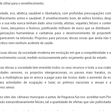
 de olhar para o envelhecimento.
dade, eco, atlética, saudável e libertadora, com profundas preocupações co
hecimento activo e saudável. O envelhecimento bom, de velhos bonitos, des
a sua vida nunca tenham dado uma corrida, artistas, viajantes, felizes e cont
livres, dançarinos e festivos, justificando milhares de euros que se distribue
ganizações humanitárias e caritativas para o desenvolvimento de projecti
aparecerem na televisão. Projectos para pessoas idosas novas que ainda não 
ritico nem nenhum acidente de saúde.
essoas idosas da sociedade moderna em evolução em que a competitividade e 
volvimento social, medido exclusivamente pelo orçamento geral do estado.
as idosas a sociedade tem investido todos os seus recursos e toda a sua criati
idades seniores, os projectos intergeracionais, os passes mais baratos, 
as, a multiópticas que se arrisca a pagar para dar óculos dado o aumento da es
ara actividades de ocupação e lazer, os prémios nacionais e anuais e
mo sénior.
dos sites das câmaras municipais e juntas de freguesia faz-nos acreditar num Po
ão extraordinariamente felizes, tal a quantidade de ofertas que são publicitada