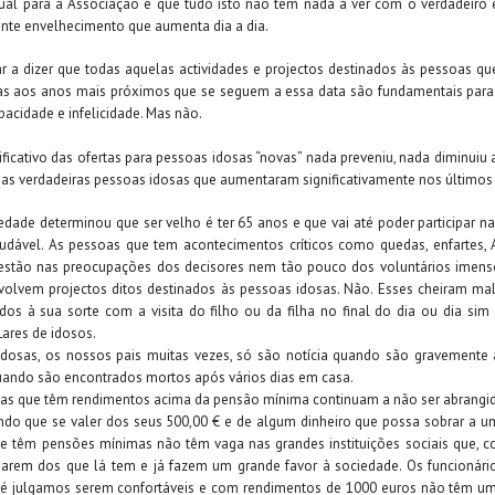
ual para a Associação é que tudo isto não tem nada a ver com o verdadeiro 
nte envelhecimento que aumenta dia a dia.
 a dizer que todas aquelas actividades e projectos destinados às pessoas 
as aos anos mais próximos que se seguem a essa data são fundamentais para 
pacidade e infelicidade. Mas não.
ficativo das ofertas para pessoas idosas “novas” nada preveniu, nada diminuiu 
as verdadeiras pessoas idosas que aumentaram significativamente nos últimos
dade determinou que ser velho é ter 65 anos e que vai até poder participar nas
audável. As pessoas que tem acontecimentos críticos como quedas, enfartes, 
estão nas preocupações dos decisores nem tão pouco dos voluntários imens
volvem projectos ditos destinados às pessoas idosas. Não. Esses cheiram ma
os à sua sorte com a visita do filho ou da filha no final do dia ou dia sim
ares de idosos.
idosas, os nossos pais muitas vezes, só são notícia quando são gravemente
quando são encontrados mortos após vários dias em casa.
as que têm rendimentos acima da pensão mínima continuam a não ser abrangi
endo que se valer dos seus 500,00 € e de algum dinheiro que possa sobrar a um
e têm pensões mínimas não têm vaga nas grandes instituições sociais que, c
idarem dos que lá tem e já fazem um grande favor à sociedade. Os funcionár
té julgamos serem confortáveis e com rendimentos de 1000 euros não têm um