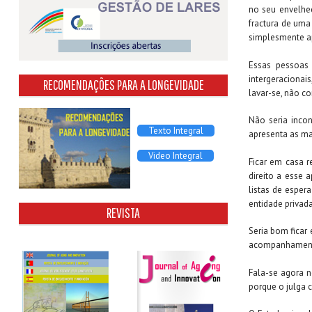
no seu envelhe
fractura de uma
simplesmente a
Essas pessoas 
intergeraciona
RECOMENDAÇÕES PARA A LONGEVIDADE
lavar-se, não c
Não seria inco
Texto Integral
apresenta as m
Video Integral
Ficar em casa r
direito a esse 
listas de esper
entidade privada
REVISTA
Seria bom ficar
acompanhamen
Fala-se agora n
porque o julga 