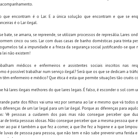
e, acompanhamento.
o que encontram é o Lar. E a única solução que encontram e que se en
nceiras é o Lar ilegal.
se bate, se amarra, se repreende, se utilizam processos de represália. Lares o
ormem cinco ou seis. Lar com duas casas de banho domésticas para trinta pe
umelos tal a impunidade e a frieza da segurança social justificando-se que n
a lei não existem!
balham médicos e enfermeiros e assistentes sociais inscritos nas res
omo é possível trabalhar num serviço ilegal? Será que os que se dedicam a tráf
têm enfermeiro e médico? Que ética é esta que permite situações tão cruéis 
e há lares ilegais melhores do que lares legais. É falso, é esconder o sol com 
rande parte dos filhos vai uma vez por semana ao lar e mesmo que vá todos o
 diferenças de um lar legal para um lar ilegal. Porque as diferenças para aqui
ivas: Vê pessoas a cuidarem dos pais mas não consegue perceber que d
r de trinta pessoas idosas. Não consegue perceber que a mesma pessoa que e
mer ao pai é também a que fez a comer, a que lhe fez a higiene e a que limpou o
 luvas de pessoa para pessoa, que não tem e não sabe prevenir uma ferida e