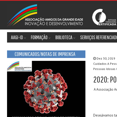
AAGI-ID
FORMAÇÃO
BIBLIOTECA
SERVIÇOS REFERENCIAD
Dez 30, 2019
Cuidados A Pess
Pessoas Idosas
2020: PO
A Associação A
Desejávamos ta