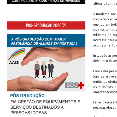
alterar a forma
A moderna socie
conhece o envel
quando em toda 
PÓS-GRADUAÇÃO 2020/21
os seus tempos 
milhares de or
interesse para 
acontecimento c
Estas são as p
definem o desen
Para estas pesso
São as univers
múltiplas ofert
os subsídios p
empreendedoris
Ler as páginas 
pessoas idosas s