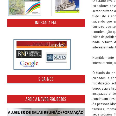
O Estado vive d
cuidadores dess
sector privado 
tudo isto à sor
sabendo que es
INDEXADA EM:
dinheiro que se
coordenação que
dúzia de polític
nada, o facto d
interessa nada.
Humildemente
internamento, 
O fundo do poç
cuidados e apo
SIGA-NOS
fiscalização, s
burocracia e lis
incapazes e de
APOIO A NOVOS PROJECTOS
continuam a es
As pessoas idos
familias. Por m
seus próprios f