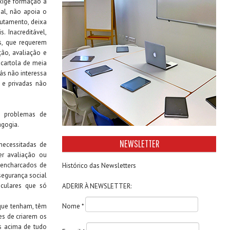
exige formação a
nal, não apoia o
rutamento, deixa
. Inacreditável,
s, que requerem
ção, avaliação e
 cartola de meia
rás não interessa
s e privadas não
 problemas de
gogia.
NEWSLETTER
necessitadas de
er avaliação ou
e encharcados de
Histórico das Newsletters
 segurança social
eculares que só
ADERIR À NEWSLETTER:
 que tenham, têm
Nome *
es de criarem os
as acima de tudo