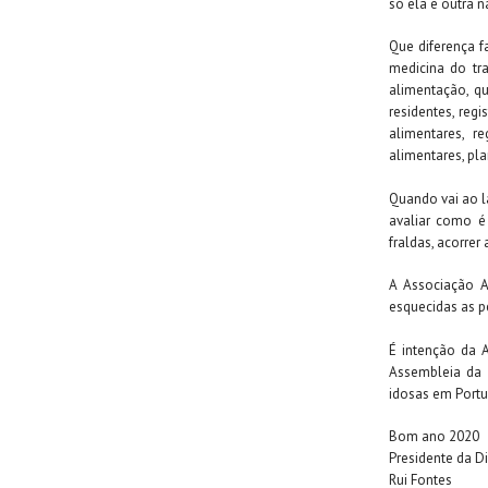
só ela e outra n
Que diferença f
medicina do tr
alimentação, q
residentes, reg
alimentares, r
alimentares, pl
Quando vai ao l
avaliar como é 
fraldas, acorre
A Associação 
esquecidas as p
É intenção da 
Assembleia da R
idosas em Portu
Bom ano 2020
Presidente da D
Rui Fontes