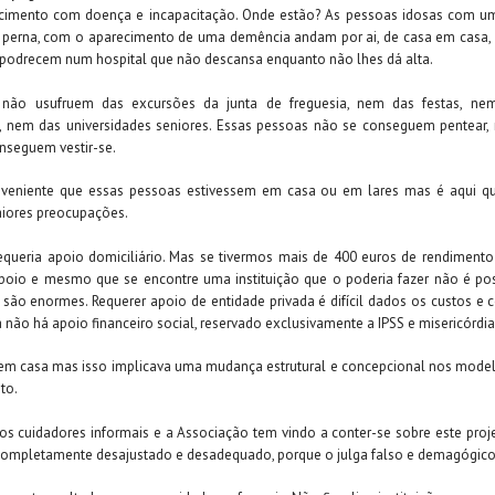
cimento com doença e incapacitação. Onde estão? As pessoas idosas com 
 perna, com o aparecimento de uma demência andam por ai, de casa em casa, 
podrecem num hospital que não descansa enquanto não lhes dá alta.
não usufruem das excursões da junta de freguesia, nem das festas, ne
is, nem das universidades seniores. Essas pessoas não se conseguem pentear
onseguem vestir-se.
nveniente que essas pessoas estivessem em casa ou em lares mas é aqui q
aiores preocupações.
equeria apoio domiciliário. Mas se tivermos mais de 400 euros de rendiment
apoio e mesmo que se encontre uma instituição que o poderia fazer não é po
a são enormes. Requerer apoio de entidade privada é difícil dados os custos e 
 não há apoio financeiro social, reservado exclusivamente a IPSS e misericórdia
 em casa mas isso implicava uma mudança estrutural e concepcional nos mode
to.
os cuidadores informais e a Associação tem vindo a conter-se sobre este proje
completamente desajustado e desadequado, porque o julga falso e demagógico