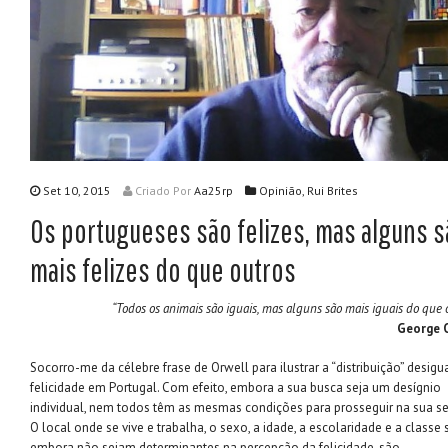
Set 10, 2015
Criado
Por
Aa25rp
Opinião
,
Rui Brites
Os portugueses são felizes, mas alguns 
mais felizes do que outros
“Todos os animais são iguais, mas alguns são mais iguais do que 
George 
Socorro-me da célebre frase de Orwell para ilustrar a “distribuição” desigu
felicidade em Portugal. Com efeito, embora a sua busca seja um desígnio
individual, nem todos têm as mesmas condições para prosseguir na sua s
O local onde se vive e trabalha, o sexo, a idade, a escolaridade e a classe s
embora não sejam determinantes na percepção da felicidade, são