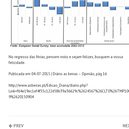
No regresso das férias, pensem nisto e sejam felizes, busquem a vossa
felicidade.
Publicada em 04-07-2015 | Diário as beiras – Opinião, pág 16
http://www.asbeiras.pt/Edicao_Diaria/diario.php?
Link=f64e19ec1ef4f55c122d58b39a36629c%2624567%26CLT0%26TMP10
9%2620150904
PREV
NE