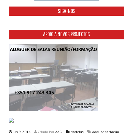
SIGA-NOS
APOIO A NOVOS PROJECTOS
,
Jun 9, 2014
Criado
Por
AAGI
Notícias
Aagi
Associação