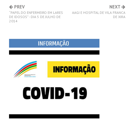
PREV
NEXT
“PAPEL DO ENFERMEIRO EM LARES
AAGI E HOSPITAL DE VILA FRANCA
DE IDOSOS” - DIA 5 DE JULHO DE
DE XIRA
2014