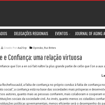
IADOS
DELEGAÇÕES REGIONAIS
EVENTOS
JOURNAL OF AGING 
Criado
Por
Aa25rp
Opinião,
Rui Brites
e e Confiança: uma relação virtuosa
nfiance que l’on a en soi fait naître la plus grande partie de celle que l’on a aux 
La
a Rochefoucauld, a falta de confiança no próprio conduz à falta de confiança no
to social”, a confiança está na base das sociedades mais prósperas e desenvo
rsos autores, quanto mais as pessoas confiarem, mais colaboram e cooperam en
stituições sociais da sociedade civil. Ao invés, quanto menos os cidadãos confi
nstituições políticas governamentais, menos eficiente será o desempenho do pa