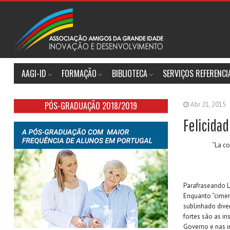
AAGI-ID
FORMAÇÃO
BIBLIOTECA
SERVIÇOS REFERENC
PÓS-GRADUAÇÃO 2018/2019
Abr 21, 2015
Felicidad
“La co
Parafraseando L
Enquanto “cimen
sublinhado dive
fortes são as in
Governo e nas i