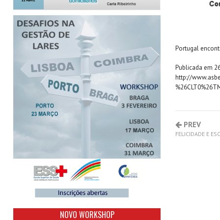
Portugal encont
Publicada em 26
http://www.asb
%26CLT0%26TM
PREV
FELICIDADE E E
NOVO WORKSHOP