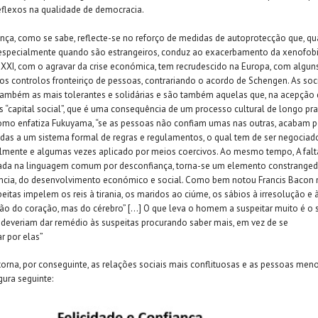
flexos na qualidade de democracia.
iança, como se sabe, reflecte-se no reforço de medidas de autoprotecção que,
 especialmente quando são estrangeiros, conduz ao exacerbamento da xenofob
o XXI, com o agravar da crise económica, tem recrudescido na Europa, com algun
os controlos fronteiriço de pessoas, contrariando o acordo de Schengen. As so
também as mais tolerantes e solidárias e são também aquelas que, na acepção
 “capital social”, que é uma consequência de um processo cultural de longo pr
como enfatiza Fukuyama, “se as pessoas não confiam umas nas outras, acabam p
as a um sistema formal de regras e regulamentos, o qual tem de ser negociado
ialmente e algumas vezes aplicado por meios coercivos. Ao mesmo tempo, A falt
da na linguagem comum por desconfiança, torna-se um elemento constrangedo
ncia, do desenvolvimento económico e social. Como bem notou Francis Bacon 
peitas impelem os reis à tirania, os maridos ao ciúme, os sábios à irresolução e 
ão do coração, mas do cérebro” […] O que leva o homem a suspeitar muito é o 
deveriam dar remédio às suspeitas procurando saber mais, em vez de se
r por elas”
torna, por conseguinte, as relações sociais mais conflituosas e as pessoas meno
gura seguinte: