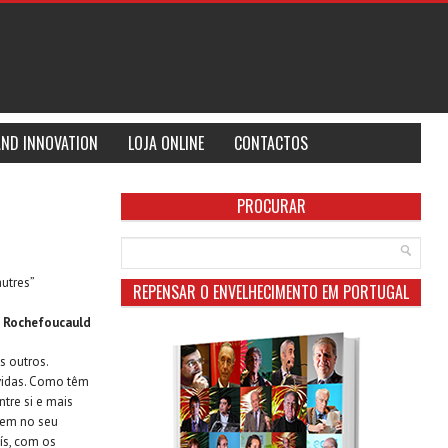
AND INNOVATION
LOJA ONLINE
CONTACTOS
PROCURAR
autres”
REPENSAR O ENVELHECIMENTO EM PORTUGAL
 Rochefoucauld
s outros.
lvidas. Como têm
tre si e mais
arem no seu
ís, com os