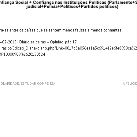
ra-se entre os países que se sentem menos felizes e menos confiantes.
-02-2015 | Diário as beiras – Opinião, pág 17
eiras.pt/Edicao_Diaria/diario.php?Link=0017b5a056ea1a3c691412e6fe8989ca%
P10000909%2620150324
SCOLARIDADE: ESTUDAR COMPENSA
A FELIC