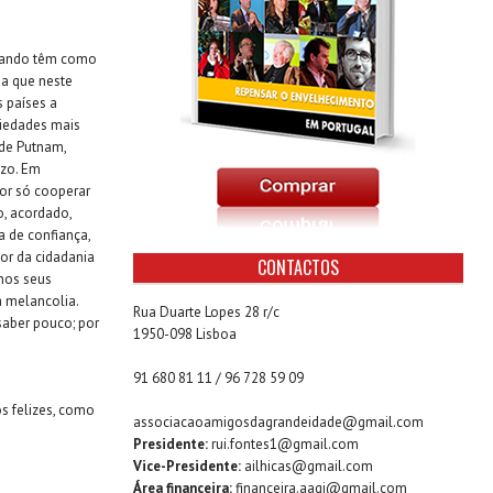
 quando têm como
ia que neste
s países a
ciedades mais
 de Putnam,
azo. Em
or só cooperar
, acordado,
a de confiança,
r da cidadania
CONTACTOS
nos seus
à melancolia.
Rua Duarte Lopes 28 r/c
saber pouco; por
1950-098 Lisboa
91 680 81 11 / 96 728 59 09
s felizes, como
associacaoamigosdagrandeidade@gmail.com
Presidente:
rui.fontes1@gmail.com
Vice-Presidente:
ailhicas@gmail.com
Área financeira:
financeira.aagi@gmail.com