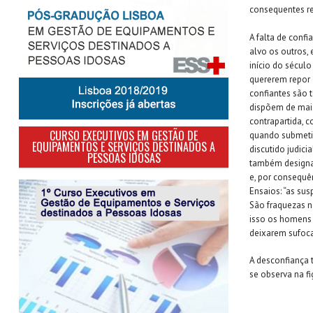
consequentes re
A falta de conf
alvo os outros,
início do sécul
quererem repor 
confiantes são 
dispõem de mais
contrapartida, 
CURSO EXECUTIVOS EM GESTÃO DE
quando submetid
EQUIPAMENTOS E SERVIÇOS DESTINADOS A
discutido judic
PESSOAS IDOSAS
também designa
e, por consequê
Ensaios: “as sus
São fraquezas n
isso os homens 
deixarem sufoca
A desconfiança 
se observa na fi