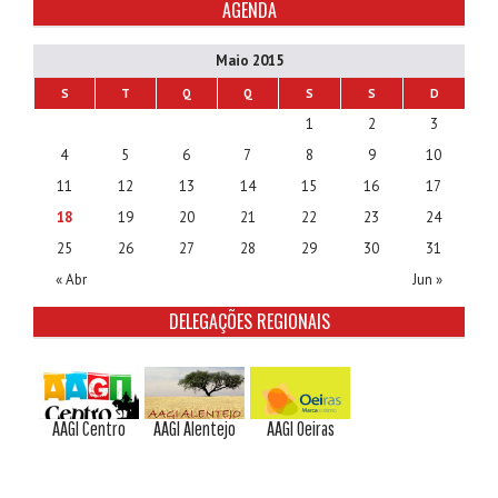
AGENDA
Maio 2015
S
T
Q
Q
S
S
D
1
2
3
4
5
6
7
8
9
10
11
12
13
14
15
16
17
18
19
20
21
22
23
24
25
26
27
28
29
30
31
« Abr
Jun »
DELEGAÇÕES REGIONAIS
AAGI Centro
AAGI Alentejo
AAGI Oeiras