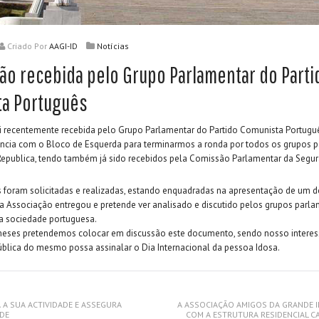
Criado
Por
AAGI-ID
Notícias
ão recebida pelo Grupo Parlamentar do Parti
a Português
i recentemente recebida pelo Grupo Parlamentar do Partido Comunista Portugu
ência com o Bloco de Esquerda para terminarmos a ronda por todos os grupos 
epublica, tendo também já sido recebidos pela Comissão Parlamentar da Segur
s foram solicitadas e realizadas, estando enquadradas na apresentação de um
 a Associação entregou e pretende ver analisado e discutido pelos grupos parl
 a sociedade portuguesa.
eses pretendemos colocar em discussão este documento, sendo nosso interes
blica do mesmo possa assinalar o Dia Internacional da pessoa Idosa.
 A SUA ACTIVIDADE E ASSEGURA
A ASSOCIAÇÃO AMIGOS DA GRANDE 
DE
COM A ESTRUTURA RESIDENCIAL C