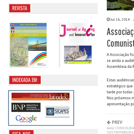
REVISTA
Jul 16, 2014
Associaç
Comunist
A Associação fo
se ainda a audi
Assembleia da R
INDEXADA EM:
Estas audiência
estratégico que
tarde por todas
Nos próximos m
apresentação pú
PREV
AAGI CONSOLIDA
SUSTENTABILIDA