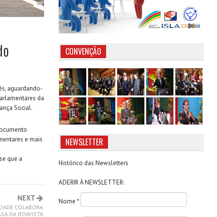
do
CONVENÇÃO
ês, aguardando-
parlamentares da
ança Social.
 documento
amentares e mais
NEWSLETTER
se que a
Histórico das Newsletters
ADERIR À NEWSLETTER:
NEXT
Nome *
IDADE COLABORA
ASA DA BOAVISTA