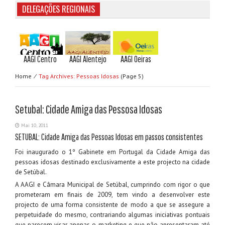
DELEGAÇÕES REGIONAIS
AAGI Centro
AAGI Alentejo
AAGI Oeiras
Home
⁄
Tag Archives: Pessoas Idosas
(page 5)
Setubal: Cidade Amiga das Pessosa Idosas
Mai 10, 2011
SETUBAL: Cidade Amiga das Pessoas Idosas em passos consistentes
Foi inaugurado o 1º Gabinete em Portugal da Cidade Amiga das
pessoas idosas destinado exclusivamente a este projecto na cidade
de Setúbal.
A AAGI e Câmara Municipal de Setúbal, cumprindo com rigor o que
prometeram em finais de 2009, tem vindo a desenvolver este
projecto de uma forma consistente de modo a que se assegure a
perpetuidade do mesmo, contrariando algumas iniciativas pontuais
que parecem visar apenas o marketing e que não apresentaram até