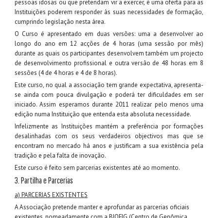
pessoas idosas ou que pretendam vir a exercer, é uma oferta para as
Instituições poderem responder às suas necessidades de formação,
cumprindo legislação nesta área.
O Curso é apresentado em duas versões: uma a desenvolver ao
longo do ano em 12 acções de 4 horas (uma sessão por mês)
durante as quais os participantes desenvolvem também um projecto
de desenvolvimento profissional e outra versão de 48 horas em 8
sessões (4 de 4 horas e 4 de 8 horas).
Este curso, no qual a associação tem grande expectativa, apresenta-
se ainda com pouca divulgação e poderá ter dificuldades em ser
iniciado. Assim esperamos durante 2011 realizar pelo menos uma
edição numa Instituição que entenda esta absoluta necessidade.
Infelizmente as Instituições mantém a preferência por formações
desalinhadas com os seus verdadeiros objectivos mas que se
encontram no mercado há anos e justificam a sua existência pela
tradição e pela falta de inovação.
Este curso é feito sem parcerias existentes até ao momento.
3. Partilha e Parcerias
a) PARCERIAS EXISTENTES
A Associação pretende manter e aprofundar as parcerias oficiais
existentes, nomeadamente com a BIOFIG (Centro de Genômica