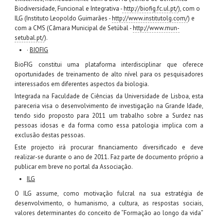
Biodiversidade, Funcional e Integrativa -
http://biofig.fc.ul.pt/
), com o
ILG (Instituto Leopoldo Guimarães -
http://www.institutolg.com/
) e
com a CMS (Câmara Municipal de Setúbal -
http://www.mun-
setubal.pt/
).
·
BIOFIG
BioFIG constitui uma plataforma interdisciplinar que oferece
oportunidades de treinamento de alto nível para os pesquisadores
interessados em diferentes aspectos da biologia.
Integrada na Faculdade de Ciências da Universidade de Lisboa, esta
pareceria visa o desenvolvimento de investigação na Grande Idade,
tendo sido proposto para 2011 um trabalho sobre a Surdez nas
pessoas idosas e da forma como essa patologia implica com a
exclusão destas pessoas.
Este projecto irá procurar financiamento diversificado e deve
realizar-se durante o ano de 2011. Faz parte de documento próprio a
publicar em breve no portal da Associação.
ILG
O ILG assume, como motivação fulcral na sua estratégia de
desenvolvimento, o humanismo, a cultura, as respostas sociais,
valores determinantes do conceito de “Formação ao longo da vida”