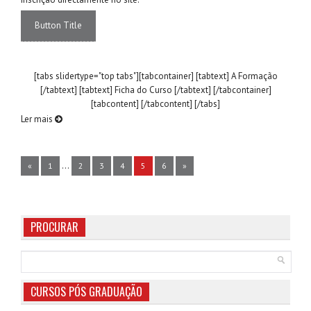
Button Title
[tabs slidertype="top tabs"][tabcontainer] [tabtext] A Formação
[/tabtext] [tabtext] Ficha do Curso [/tabtext] [/tabcontainer]
[tabcontent] [/tabcontent] [/tabs]
Ler mais
...
«
1
2
3
4
5
6
»
PROCURAR
CURSOS PÓS GRADUAÇÃO