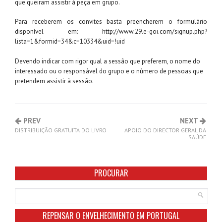
que queiram assistir à peça em grupo.
Para receberem os convites basta preencherem o formulário
disponível em: http://www.29.e-goi.com/signup.php?
lista=1&formid=34&c=10334&uid=!uid
Devendo indicar com rigor qual a sessão que preferem, o nome do
interessado ou o responsável do grupo e o número de pessoas que
pretendem assistir à sessão.
PREV
NEXT
DISTRIBUIÇÃO GRATUITA DO LIVRO
APOIO DO DIRECTOR GERAL DA
SAÚDE
PROCURAR
REPENSAR O ENVELHECIMENTO EM PORTUGAL