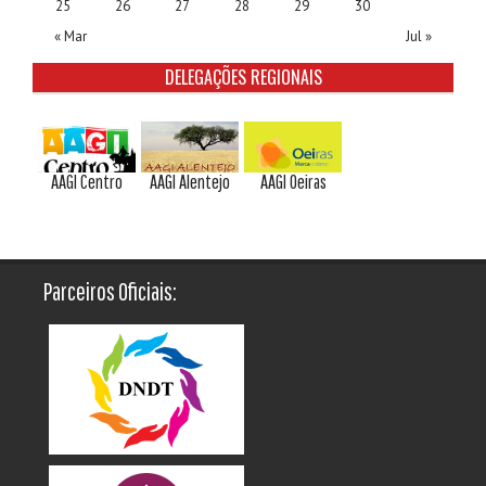
25
26
27
28
29
30
« Mar
Jul »
DELEGAÇÕES REGIONAIS
AAGI Centro
AAGI Alentejo
AAGI Oeiras
Parceiros Oficiais: