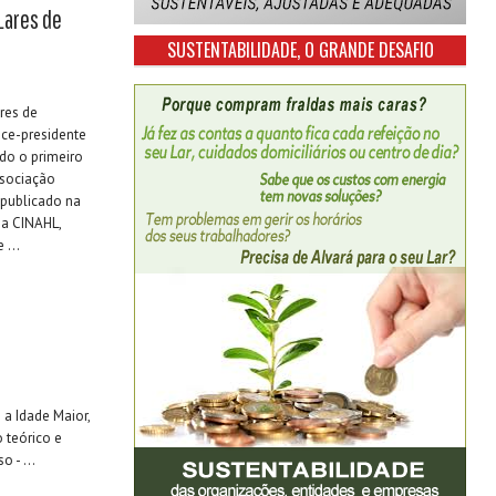
Lares de
SUSTENTABILIDADE, O GRANDE DESAFIO
ores de
ice-presidente
do o primeiro
ssociação
 publicado na
na CINAHL,
 ...
 a Idade Maior,
 teórico e
 - ...