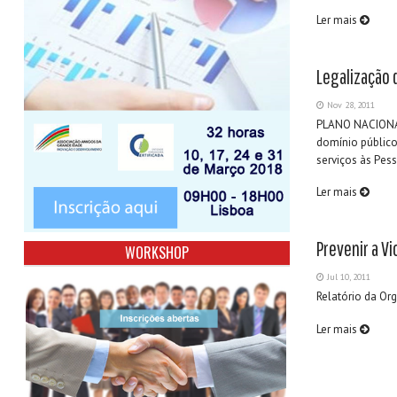
Ler mais
Legalização 
Nov 28, 2011
PLANO NACIONA
domínio público
serviços às Pes
Ler mais
Prevenir a Vi
WORKSHOP
Jul 10, 2011
Relatório da Or
Ler mais