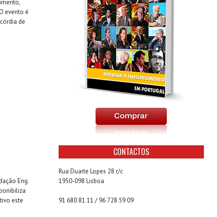
imento,
 O evento é
córdia de
CONTACTOS
Rua Duarte Lopes 28 r/c
ação Eng.
1950-098 Lisboa
ponibiliza
ivo este
91 680 81 11 / 96 728 59 09