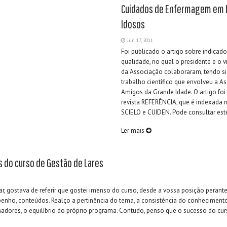
Cuidados de Enfermagem em 
Idosos
Jun 17, 2011
Foi publicado o artigo sobre indicad
qualidade, no qual o presidente e o v
da Associação colaboraram, tendo si
trabalho científico que envolveu a A
Amigos da Grande Idade. O artigo foi
revista REFERÊNCIA, que é indexada 
SCIELO e CUIDEN. Pode consultar este
Ler mais
do curso de Gestão de Lares
r, gostava de referir que gostei imenso do curso, desde a vossa posição perante
nho, conteúdos. Realço a pertinência do tema, a consistência do conhecimento
adores, o equilíbrio do próprio programa. Contudo, penso que o sucesso do curso