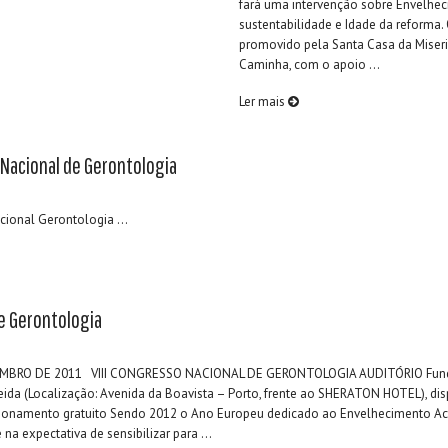
fará uma intervenção sobre Envelhec
sustentabilidade e Idade da reforma.
promovido pela Santa Casa da Miseri
Caminha, com o apoio ...
Ler mais
Nacional de Gerontologia
ional Gerontologia ...
e Gerontologia
ZEMBRO DE 2011 VIII CONGRESSO NACIONAL DE GERONTOLOGIA AUDITÓRIO Fund
ida (Localização: Avenida da Boavista – Porto, frente ao SHERATON HOTEL), dis
ionamento gratuito Sendo 2012 o Ano Europeu dedicado ao Envelhecimento Act
na expectativa de sensibilizar para ...