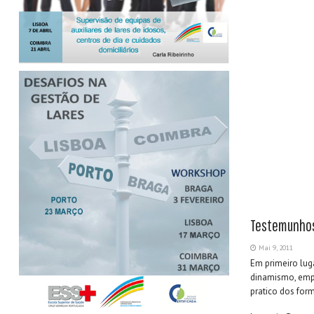
Testemunhos 
Mai 9, 2011
Em primeiro luga
dinamismo, empe
pratico dos form