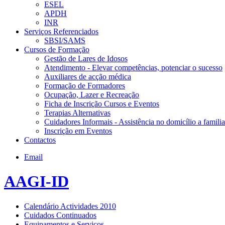
ESEL
APDH
INR
Serviços Referenciados
SBSI/SAMS
Cursos de Formação
Gestão de Lares de Idosos
Atendimento - Elevar competências, potenciar o sucesso
Auxiliares de acção médica
Formação de Formadores
Ocupação, Lazer e Recreação
Ficha de Inscrição Cursos e Eventos
Terapias Alternativas
Cuidadores Informais - Assistência no domicílio a familia
Inscrição em Eventos
Contactos
Email
AAGI-ID
Calendário Actividades 2010
Cuidados Continuados
Equipamentos e Serviços