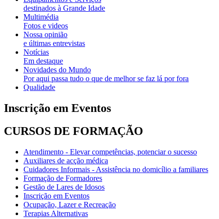
destinados à Grande Idade
Multimédia
Fotos e videos
Nossa opinião
e últimas entrevistas
Notícias
Em destaque
Novidades do Mundo
Por aqui passa tudo o que de melhor se faz lá por fora
Qualidade
Inscrição em Eventos
CURSOS DE FORMAÇÃO
Atendimento - Elevar competências, potenciar o sucesso
Auxiliares de acção médica
Cuidadores Informais - Assistência no domicílio a familiares
Formação de Formadores
Gestão de Lares de Idosos
Inscrição em Eventos
Ocupação, Lazer e Recreação
Terapias Alternativas