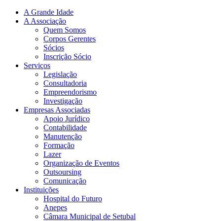
A Grande Idade
A Associação
Quem Somos
Corpos Gerentes
Sócios
Inscrição Sócio
Serviços
Legislação
Consultadoria
Empreendorismo
Investigação
Empresas Associadas
Apoio Jurídico
Contabilidade
Manutenção
Formação
Lazer
Organização de Eventos
Outsoursing
Comunicação
Instituições
Hospital do Futuro
Anepes
Câmara Municipal de Setubal