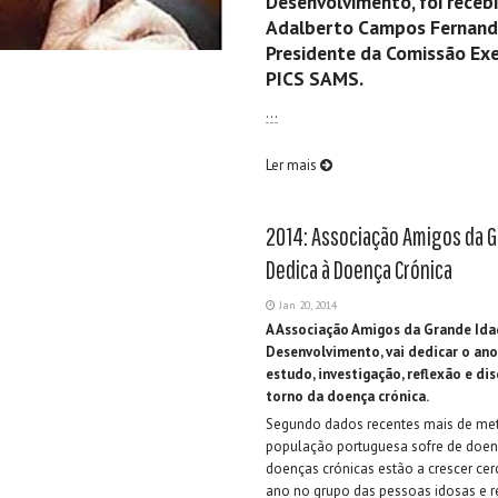
Desenvolvimento, foi recebi
Adalberto Campos Fernand
Presidente da Comissão Exe
PICS SAMS.
…
Ler mais
2014: Associação Amigos da G
Dedica à Doença Crónica
Jan 20, 2014
A Associação Amigos da Grande Ida
Desenvolvimento, vai dedicar o ano
estudo, investigação, reflexão e di
torno da doença crónica.
Segundo dados recentes mais de me
população portuguesa sofre de doenç
doenças crónicas estão a crescer cer
ano no grupo das pessoas idosas e 