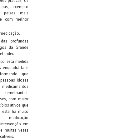
es práticas, os
uipas, a exemplo
 países mais
 e com melhor
 medicação.
das profundas
igos da Grande
efender.
co, esta medida
s enquadrá-la e
informando que
 pessoas idosas
edicamentos
s semelhantes.
ses, com maior
ípios ativos que
 está há muito
ue a medicação
 intervenção em
ue muitas vezes
utíveis.