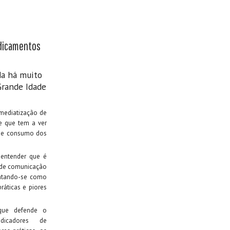
edicamentos
a há muito
Grande Idade
mediatização de
e que tem a ver
 e consumo dos
entender que é
 de comunicação
entando-se como
práticas e piores
que defende o
dicadores de