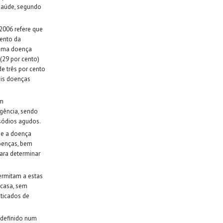
saúde, segundo
2006 refere que
cento da
 uma doença
(29 por cento)
e três por cento
is doenças
em
gência, sendo
sódios agudos.
 e a doença
doenças, bem
ara determinar
ermitam a estas
casa, sem
sticados de
o definido num