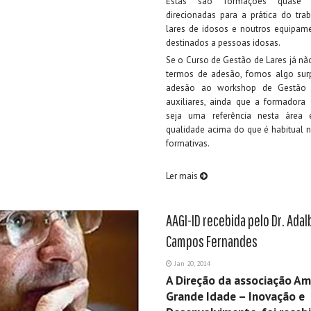
Estas são formações quase e
direcionadas para a prática do tra
lares de idosos e noutros equipame
destinados a pessoas idosas.
Se o Curso de Gestão de Lares já n
termos de adesão, fomos algo sur
adesão ao workshop de Gestão 
auxiliares, ainda que a formadora 
seja uma referência nesta área
qualidade acima do que é habitual 
formativas.
Ler mais
AAGI-ID recebida pelo Dr. Ada
Campos Fernandes
Jan 20, 2014
A Direção da associação Am
Grande Idade – Inovação e