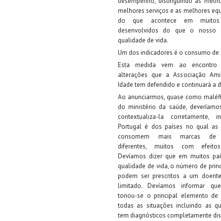
desempenho, distinguindo as melhor
melhores serviços e as melhores eq
do que acontece em muitos
desenvolvidos do que o nosso
qualidade de vida.
Um dos indicadores é o consumo de
Esta medida vem ao encontro 
alterações que a Associação Am
Idade tem defendido e continuará a d
Ao anunciarmos, quase como maléfi
do ministério da saúde, deveríamo
contextualiza-la corretamente, 
Portugal é dos países no qual as
consomem mais marcas de m
diferentes, muitos com efeito
Devíamos dizer que em muitos paí
qualidade de vida, o número de princ
podem ser prescritos a um doente
limitado. Devíamos informar q
tonou-se o principal elemento de
todas as situações incluindo as q
tem diagnósticos completamente disc