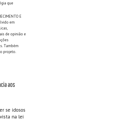
égia que
LHECIMENTO E
lvido em
icas,
ais de opinião e
ações
ses. Também
o projeto.
ncia aos
er se idosos
ista na lei