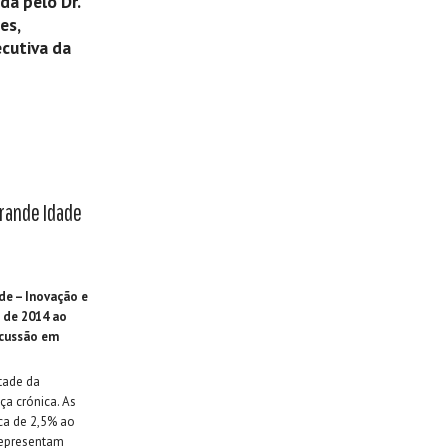
da pelo Dr.
es,
cutiva da
rande Idade
de – Inovação e
 de 2014 ao
scussão em
tade da
a crónica. As
ca de 2,5% ao
representam