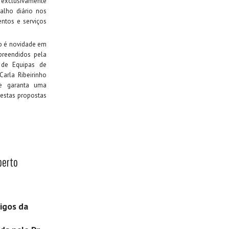
xclusivamente
balho diário nos
ntos e serviços
ão é novidade em
preendidos pela
de Equipas de
Carla Ribeirinho
 e garanta uma
nestas propostas
lberto
igos da