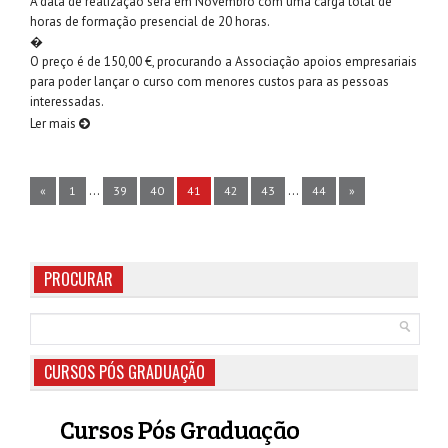
A data de realização será em Novembro com uma carga total de
horas de formação presencial de 20 horas.
�
O preço é de 150,00 €, procurando a Associação apoios empresariais
para poder lançar o curso com menores custos para as pessoas
interessadas.
Ler mais
...
...
«
1
39
40
41
42
43
44
»
PROCURAR
CURSOS PÓS GRADUAÇÃO