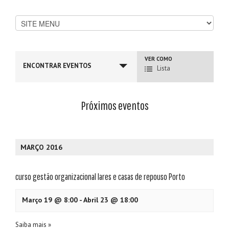
Navegação
VER COMO
ENCONTRAR EVENTOS
Vista
Lista
de
Eventos
Próximos eventos
Navegação
Lista
de
MARÇO 2016
Eventos
curso gestão organizacional lares e casas de repouso Porto
Março 19 @ 8:00
-
Abril 23 @ 18:00
Saiba mais »