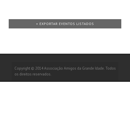
Navegação
Lista
+ EXPORTAR EVENTOS LISTADOS
de
Eventos
Copyright © 2014
Associação Amigos da Grande Idade
. Todos
os direitos reservados.