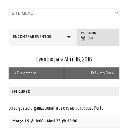
Navegação
VER COMO
ENCONTRAR EVENTOS
Vista
Dia
de
Eventos
Eventos para Abril 16, 2016
Navegação
«
Dia Anterior
Próximo Dia
»
por
Dias
EM CURSO
curso gestão organizacional lares e casas de repouso Porto
Março 19 @ 8:00
-
Abril 23 @ 18:00