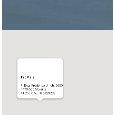
TecMaia
R. Eng. Frederico Ulrich, 2650
4470-605 Moreira
41.2587163, -8.6429263