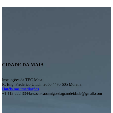
CIDADE DA MAIA
Instalações da TEC Maia
R. Eng. Frederico Ultich, 2650 4470-605 Moreira
Hotéis nas imediações
+1-112-222-3344
associacaoamigosdagrandeidade@gmail.com