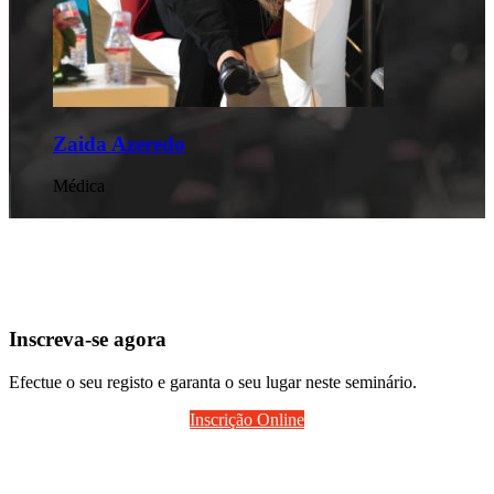
 Azeredo
Vitor B
Jogador d
Inscreva-se agora
Efectue o seu registo e garanta o seu lugar neste seminário.
Inscrição Online