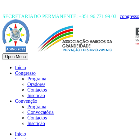
SECRETARIADO PERMANENTE: +351 96 771 99 03
|
congress
Open Menu
Início
Congresso
Programa
Oradores
Contactos
Inscrição
Convenção
Programa
Convocatória
Contactos
Inscrição
Início