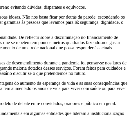
reno evitando dúvidas, disparates e equívocos.
oas idosas. Não nos basta ficar por detrás da parede, escondendo os
 garantias às pessoas que levamos para lá: segurança, dignidade, o
onalidade. De reflectir sobre a discriminação no financiamento de
rtas que se repetem em poucos metros quadrados fazendo-nos gastar
aneamento de uma rede nacional que possa responder às actuais
sas de desentendimento durante a pandemia foi pensar-se nos lares de
 grande maioria dotados desses serviços. Foram feitos para cuidados e
essário discutir-se o que pretendemos no futuro.
vantagens do aumento da esperança de vida e as suas consequências que
ncia tem aumentado os anos de vida para viver com saúde ou para viver
odelo de debate entre convidados, oradores e público em geral.
fundamentais em algumas entidades que lideram a institucionalização