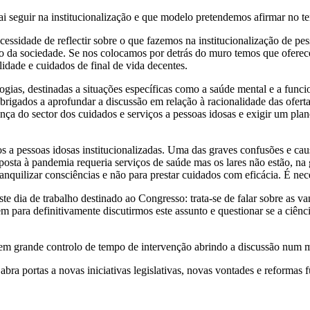
 seguir na institucionalização e que modelo pretendemos afirmar no ter
sidade de reflectir sobre o que fazemos na institucionalização de pess
 da sociedade. Se nos colocamos por detrás do muro temos que oferecer
dade e cuidados de final de vida decentes.
ogias, destinadas a situações específicas como a saúde mental e a funci
 obrigados a aprofundar a discussão em relação à racionalidade das ofe
ança do sector dos cuidados e serviços a pessoas idosas e exigir um pl
 a pessoas idosas institucionalizadas. Uma das graves confusões e cau
posta à pandemia requeria serviços de saúde mas os lares não estão, na
ranquilizar consciências e não para prestar cuidados com eficácia. É nec
ste dia de trabalho destinado ao Congresso: trata-se de falar sobre as 
em para definitivamente discutirmos este assunto e questionar se a ciê
sem grande controlo de tempo de intervenção abrindo a discussão num m
ra portas a novas iniciativas legislativas, novas vontades e reformas 