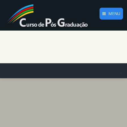
MENU
Home
O Curso
Plano Curricular
Regulamento
.
Informações
Docentes
Parceiros